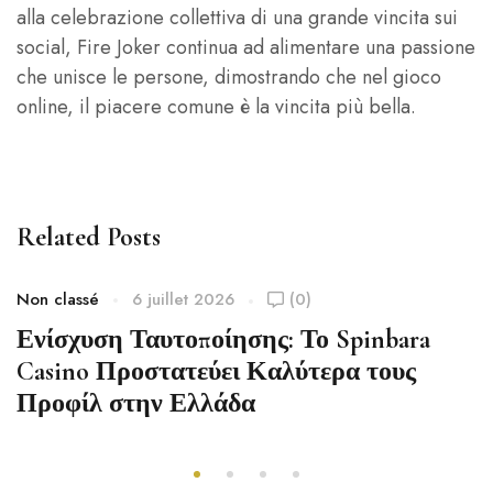
alla celebrazione collettiva di una grande vincita sui
social, Fire Joker continua ad alimentare una passione
che unisce le persone, dimostrando che nel gioco
online, il piacere comune è la vincita più bella.
Related Posts
Non classé
6 juillet 2026
(0)
Ενίσχυση Ταυτοποίησης: Το Spinbara
Casino Προστατεύει Καλύτερα τους
Προφίλ στην Ελλάδα