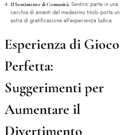
Sentirsi parte in una
Il Sentimento di Comunità:
cerchia di amanti del medesimo titolo porta un
extra di gratificazione all’esperienza ludica.
Esperienza di Gioco
Perfetta:
Suggerimenti per
Aumentare il
Divertimento