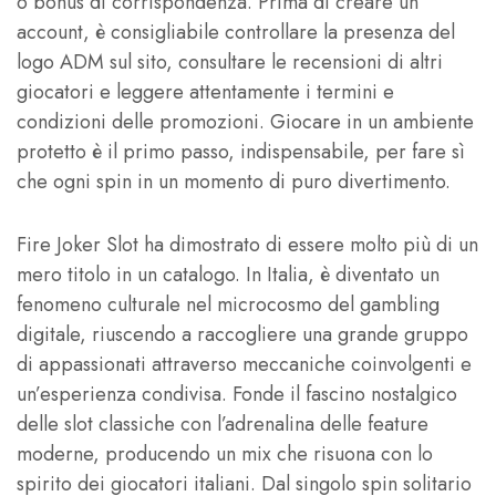
o bonus di corrispondenza. Prima di creare un
account, è consigliabile controllare la presenza del
logo ADM sul sito, consultare le recensioni di altri
giocatori e leggere attentamente i termini e
condizioni delle promozioni. Giocare in un ambiente
protetto è il primo passo, indispensabile, per fare sì
che ogni spin in un momento di puro divertimento.
Fire Joker Slot ha dimostrato di essere molto più di un
mero titolo in un catalogo. In Italia, è diventato un
fenomeno culturale nel microcosmo del gambling
digitale, riuscendo a raccogliere una grande gruppo
di appassionati attraverso meccaniche coinvolgenti e
un’esperienza condivisa. Fonde il fascino nostalgico
delle slot classiche con l’adrenalina delle feature
moderne, producendo un mix che risuona con lo
spirito dei giocatori italiani. Dal singolo spin solitario