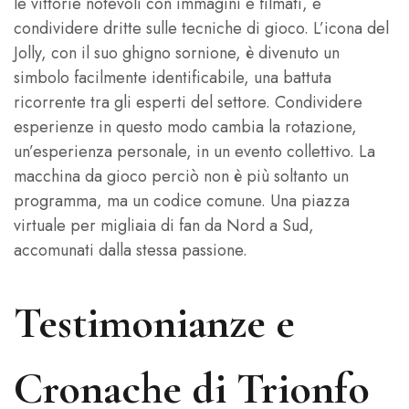
le vittorie notevoli con immagini e filmati, e
condividere dritte sulle tecniche di gioco. L’icona del
Jolly, con il suo ghigno sornione, è divenuto un
simbolo facilmente identificabile, una battuta
ricorrente tra gli esperti del settore. Condividere
esperienze in questo modo cambia la rotazione,
un’esperienza personale, in un evento collettivo. La
macchina da gioco perciò non è più soltanto un
programma, ma un codice comune. Una piazza
virtuale per migliaia di fan da Nord a Sud,
accomunati dalla stessa passione.
Testimonianze e
Cronache di Trionfo