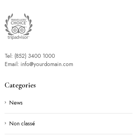
Tel: (852) 3400 1000
Email: info@yourdomain.com
Categories
News
Non classé