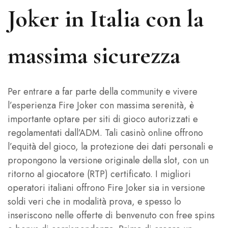
Joker in Italia con la
massima sicurezza
Per entrare a far parte della community e vivere
l’esperienza Fire Joker con massima serenità, è
importante optare per siti di gioco autorizzati e
regolamentati dall’ADM. Tali casinò online offrono
l’equità del gioco, la protezione dei dati personali e
propongono la versione originale della slot, con un
ritorno al giocatore (RTP) certificato. I migliori
operatori italiani offrono Fire Joker sia in versione
soldi veri che in modalità prova, e spesso lo
inseriscono nelle offerte di benvenuto con free spins