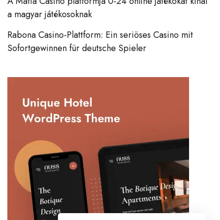
A Mafia Casino platformja 0-24 online játékokat kínál
a magyar játékosoknak
Rabona Casino-Plattform: Ein seriöses Casino mit
Sofortgewinnen für deutsche Spieler