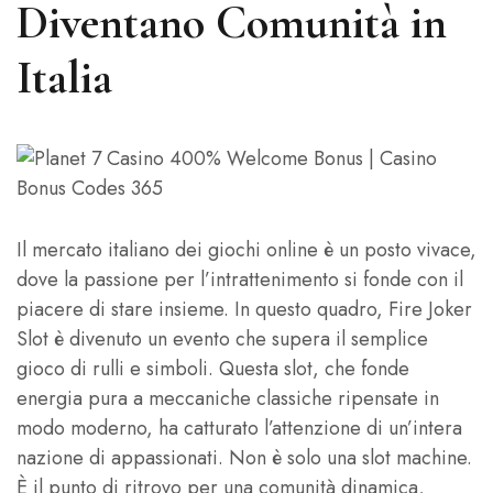
Diventano Comunità in
Italia
Il mercato italiano dei giochi online è un posto vivace,
dove la passione per l’intrattenimento si fonde con il
piacere di stare insieme. In questo quadro, Fire Joker
Slot è divenuto un evento che supera il semplice
gioco di rulli e simboli. Questa slot, che fonde
energia pura a meccaniche classiche ripensate in
modo moderno, ha catturato l’attenzione di un’intera
nazione di appassionati. Non è solo una slot machine.
È il punto di ritrovo per una comunità dinamica,