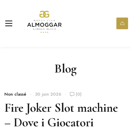
Blog
Non classé
30 juin 2026
(0)
Fire Joker Slot machine
– Dove i Giocatori