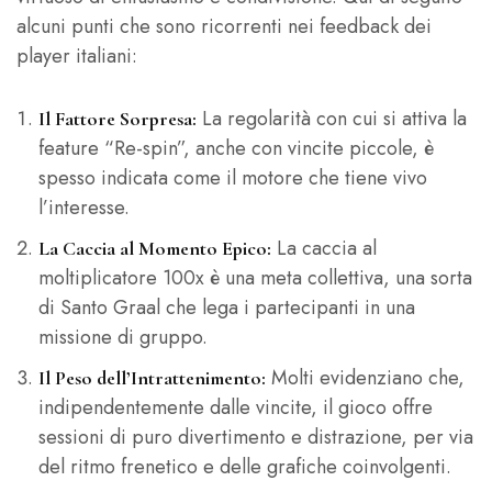
alcuni punti che sono ricorrenti nei feedback dei
player italiani:
La regolarità con cui si attiva la
Il Fattore Sorpresa:
feature “Re-spin”, anche con vincite piccole, è
spesso indicata come il motore che tiene vivo
l’interesse.
La caccia al
La Caccia al Momento Epico:
moltiplicatore 100x è una meta collettiva, una sorta
di Santo Graal che lega i partecipanti in una
missione di gruppo.
Molti evidenziano che,
Il Peso dell’Intrattenimento:
indipendentemente dalle vincite, il gioco offre
sessioni di puro divertimento e distrazione, per via
del ritmo frenetico e delle grafiche coinvolgenti.