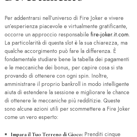
Per addentrarsi nell’universo di Fire Joker e vivere
un’esperienza piacevole e virtualmente gratificante,
occorre un approccio responsabile
fire-joker.it.com
.
La particolarità di questa slot è la sua chiarezza, ma
qualche accorgimento può fare la differenza. È
fondamentale studiare bene la tabella dei pagamenti
e le meccaniche dei bonus, per capire cosa si sta
provando di ottenere con ogni spin. Inoltre,
amministrare il proprio bankroll in modo intelligente
aiuta di estendere la sessione e migliorare le chance
di ottenere le meccaniche più redditizie. Queste
sono alcune azioni utili per scommettere a Fire Joker
come un vero esperto:
Prenditi cinque
Impara il Tuo Terreno di Gioco: