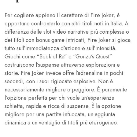
Per cogliere appieno il carattere di Fire Joker, è
opportuno confrontarlo con altri titoli noti in Italia. A
differenza delle slot video narrative più complesse o
dei titoli con bonus game intricati, Fire Joker si gioca
tutto sull’immediatezza d’azione e sull’intensità.
Giochi come “Book of Ra” o “Gonzo’s Quest”
costruiscono l’suspense attraverso esplorazioni e
storie. Fire Joker invece offre l’adrenalina in pochi
secondi, con i suoi rigiocate esplosive. Non è
necessariamente migliore o peggiore. È puramente
l’opzione perfetta per chi vuole un’esperienza
schietta, rapida e ricca di suspense. È la opzione
migliore per una partita infuocata, un aggiunta
dinamica a un ventaglio di titoli più eterogeneo.