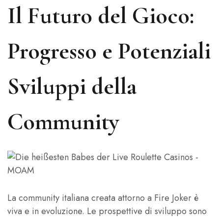
Il Futuro del Gioco:
Progresso e Potenziali
Sviluppi della
Community
La community italiana creata attorno a Fire Joker è
viva e in evoluzione. Le prospettive di sviluppo sono