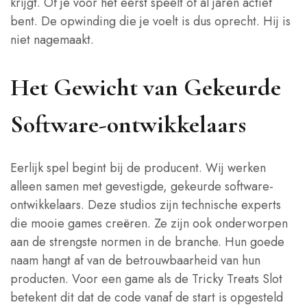
krijgt. Of je voor het eerst speelt of al jaren actief
bent. De opwinding die je voelt is dus oprecht. Hij is
niet nagemaakt.
Het Gewicht van Gekeurde
Software-ontwikkelaars
Eerlijk spel begint bij de producent. Wij werken
alleen samen met gevestigde, gekeurde software-
ontwikkelaars. Deze studios zijn technische experts
die mooie games creëren. Ze zijn ook onderworpen
aan de strengste normen in de branche. Hun goede
naam hangt af van de betrouwbaarheid van hun
producten. Voor een game als de Tricky Treats Slot
betekent dit dat de code vanaf de start is opgesteld