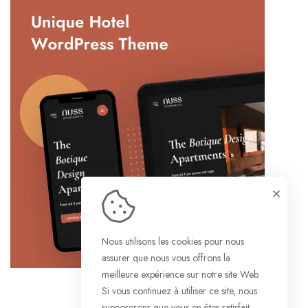
Nous utilisons les cookies pour nous
assurer que nous vous offrons la
meilleure expérience sur notre site Web.
Si vous continuez à utiliser ce site, nous
supposerons que vous en êtes satisfait.