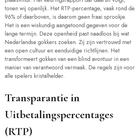
tonen wij openlijk. Het RTP-percentage, vaak rond de
96% of daarboven, is daarom geen fraai sprookje.
Het is een wiskundig aangetoond gegeven voor de
lange termijn. Deze openheid past naadloos bij wat
Nederlandse gokkers zoeken. Zij zijn vertrouwd met
een open cultuur en eenduidige richtlijnen. Het
transformeert gokken van een blind avontuur in een
manier van verantwoord vermaak. De regels zijn voor
alle spelers kristalhelder.
Transparantie in
Uitbetalingspercentages
(RTP)