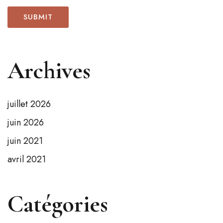
Archives
juillet 2026
juin 2026
juin 2021
avril 2021
Catégories