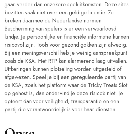
gaan verder dan onzekere speluitkomsten. Deze sites
bezitten vaak niet over een geldige licentie. Ze
breken daarmee de Nederlandse normen.
Bescherming van spelers is er een verwaarloosd
kindje. Je persoonlijke en financiële informatie kunnen
risicovol zijn. Tools voor gezond gokken zijn afwezig.
Bij een meningsverschil heb je weinig aanspreekpunt
zoals de KSA. Het RTP kan alarmerend laag uitvallen.
Uitkeringen kunnen plotseling worden uitgesteld of
afgewezen. Speel je bij een gereguleerde partij van
de KSA, zoals het platform waar de Tricky Treats Slot
op gehost is, dan ondervind je deze risico’s niet. Je
opteert dan voor veiligheid, transparantie en een
partij die verantwoordelijk is voor haar diensten.
Onze