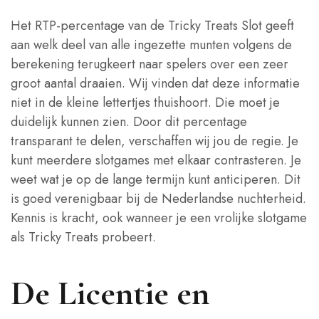
Het RTP-percentage van de Tricky Treats Slot geeft
aan welk deel van alle ingezette munten volgens de
berekening terugkeert naar spelers over een zeer
groot aantal draaien. Wij vinden dat deze informatie
niet in de kleine lettertjes thuishoort. Die moet je
duidelijk kunnen zien. Door dit percentage
transparant te delen, verschaffen wij jou de regie. Je
kunt meerdere slotgames met elkaar contrasteren. Je
weet wat je op de lange termijn kunt anticiperen. Dit
is goed verenigbaar bij de Nederlandse nuchterheid.
Kennis is kracht, ook wanneer je een vrolijke slotgame
als Tricky Treats probeert.
De Licentie en