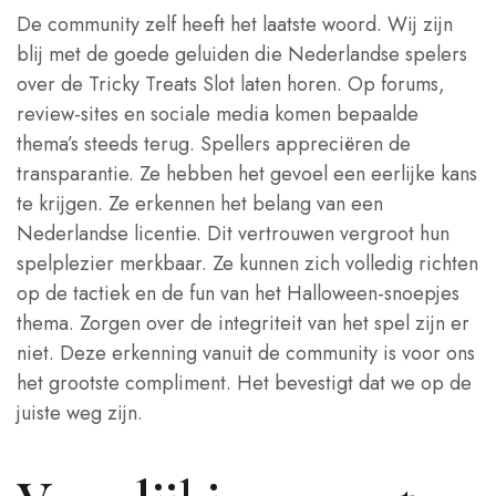
De community zelf heeft het laatste woord. Wij zijn
blij met de goede geluiden die Nederlandse spelers
over de Tricky Treats Slot laten horen. Op forums,
review-sites en sociale media komen bepaalde
thema’s steeds terug. Spellers appreciëren de
transparantie. Ze hebben het gevoel een eerlijke kans
te krijgen. Ze erkennen het belang van een
Nederlandse licentie. Dit vertrouwen vergroot hun
spelplezier merkbaar. Ze kunnen zich volledig richten
op de tactiek en de fun van het Halloween-snoepjes
thema. Zorgen over de integriteit van het spel zijn er
niet. Deze erkenning vanuit de community is voor ons
het grootste compliment. Het bevestigt dat we op de
juiste weg zijn.