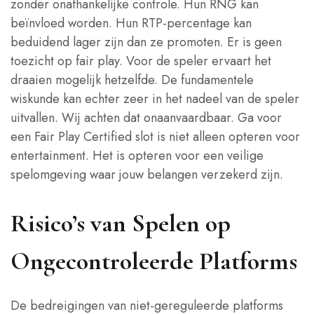
zonder onafhankelijke controle. Hun RNG kan
beïnvloed worden. Hun RTP-percentage kan
beduidend lager zijn dan ze promoten. Er is geen
toezicht op fair play. Voor de speler ervaart het
draaien mogelijk hetzelfde. De fundamentele
wiskunde kan echter zeer in het nadeel van de speler
uitvallen. Wij achten dat onaanvaardbaar. Ga voor
een Fair Play Certified slot is niet alleen opteren voor
entertainment. Het is opteren voor een veilige
spelomgeving waar jouw belangen verzekerd zijn.
Risico’s van Spelen op
Ongecontroleerde Platforms
De bedreigingen van niet-gereguleerde platforms