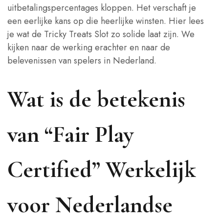
uitbetalingspercentages kloppen. Het verschaft je
een eerlijke kans op die heerlijke winsten. Hier lees
je wat de Tricky Treats Slot zo solide laat zijn. We
kijken naar de werking erachter en naar de
belevenissen van spelers in Nederland.
Wat is de betekenis
van “Fair Play
Certified” Werkelijk
voor Nederlandse