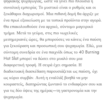
ψηφιακής ψυχαγωγίας, ώστε να γίνει πιο πλούσια η
συνολική εμπειρία; Το μυστικό είναι ο ρυθμός και οι
ξεκάθαροι διαχωρισμοί. Μια πιθανή δομή θα άρχιζε με
ένα πρωί εξοικείωση με τα τοπικά προϊόντα στην αγορά.
Θα επακολουθούσε ένα αρχικό, σύντομο μαγειρικό
τμήμα. Μετά το γεύμα, στις πιο νωχελικές
μεσημεριανές ώρες, θα μπορούσες να κάνεις ένα παύση
για ξεκούραση και προσωπική σου ψυχαγωγία. Εδώ, μια
σύντομη συνεδρία σε ένα παιχνίδι όπως το 40 Burning
Hot Slot μπορεί να δώσει στο μυαλό σου μια
διαφορετική τροφή. Η σειρά έχει σημασία. Η
διαδικτυακή διασκέδαση παρουσιάζεται ως παύση, όχι
ως κύριο συμβάν. Αυτή η εναλλάξ βοηθά να μην
κουραστείς, διατηρώντας ζωντανό το ενδιαφέρον σου και
για τις δύο όψεις της ημέρας—τη γαστρονομία και την
ψυχαγωγία.