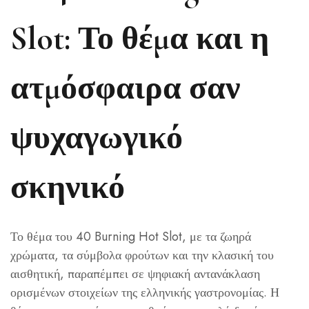
Slot: Το θέμα και η
ατμόσφαιρα σαν
ψυχαγωγικό
σκηνικό
Το θέμα του 40 Burning Hot Slot, με τα ζωηρά
χρώματα, τα σύμβολα φρούτων και την κλασική του
αισθητική, παραπέμπει σε ψηφιακή αντανάκλαση
ορισμένων στοιχείων της ελληνικής γαστρονομίας. Η