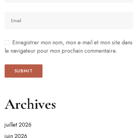
Enregistrer mon nom, mon e-mail et mon site dans
le navigateur pour mon prochain commentaire.
Archives
juillet 2026
juin 2026