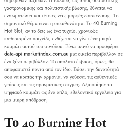
σημερινών ταξιδιών. Η Ελλάδα, ως τόπος ουσιαστικής
γαστρονομικής και πολιτιστικής βίωσης, δύναται να
ενσωματώσει και τέτοιες νέες μορφές διασκέδασης. Το
σημαντικό θέμα είναι η υπευθυνότητα. Το 40 Burning
Hot Slot, αν το δεις ως ένα τυχαίο, χρονικώς
καθορισμένο παιχνίδι, ενδέχεται να γίνει ένα μικρό
κομμάτι αυτού του συνόλου. Είναι ικανό να προσφέρει
data-api.marketindex.com.au
μια οικεία περιβάλλον σε
ένα ξένο περιβάλλον. Το απόλυτο έκβαση, όμως, θα
αποφασιστεί πάντα από τον ίδιο. Βάσει την δυνατότητά
σου να κρατάς την αρμονία, να γεύεσαι τις αυθεντικές
γεύσεις και τις πραγματικές στιγμές. Αξιοποίησε το
ψηφιακό κομμάτι ως ένα απλό, εθελοντικό εργαλείο για
μια μικρή απόδραση.
Το 40 Burning Hot