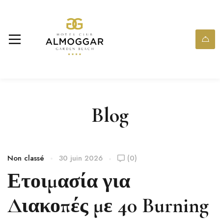
Blog
Non classé
30 juin 2026
(0)
Ετοιμασία για
Διακοπές με 40 Burning