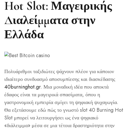
Hot Slot: Μαγειρικής
Διαλείμματα στην
Ελλάδα
Πολυάριθμοι ταξιδιώτες ψάχνουν πλέον για κάποιον
ιδιαίτερο συνδυασμό αποσυμπίεσης και διασκέδασης
40burninghot.gr
. Μια μοναδική ιδέα που αποκτά
έδαφος είναι τα μαγειρικά σπασίματα, όπου η
γαστρονομική εμπειρία σμίγει τη ψηφιακή ψυχαγωγία.
Θα εξετάσουμε εδώ πώς το γνωστό slot 40 Burning Hot
Slot μπορεί να λειτουργήσει ως ένα ψηφιακό
«διάλειμμα» μέσα σε μια τέτοια δραστηριότητα στην