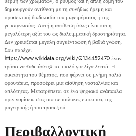
θέρμη των χρωμάτων, ο ρυθμός και η απλή δομή του
δημιουργούν αντίθεση με τη συνήθως ήρεμη και
προσεκτική διαδικασία του μαγειρέματος ή της
γευσιγνωσίας. Αυτή η αντίθεση ίσως είναι και η
μεγαλύτερη αξία του ως διαλειμματική δραστηριότητα.
Δεν χρειάζεται μεγάλη συγκέντρωση ή βαθιά γνώση.
Σου παρέχει
https://www.wikidata.org/wiki/Q134452470
έναν
τρόπο να «αδειάσεις» το μυαλό για λίγα λεπτά. Η
οικειότητα του θέματος, που φέρνει σε μνήμη παλιά
φρουτάκια, προσφέρει μια αίσθηση νοσταλγίας και
απλότητας. Μετατρέπεται σε ένα ψηφιακό ανάπαυλα
πριν γυρίσεις στις πιο περίπλοκες εμπειρίες της
μαγειρικής ή του τραπεζιού.
Περιβαλλοντική