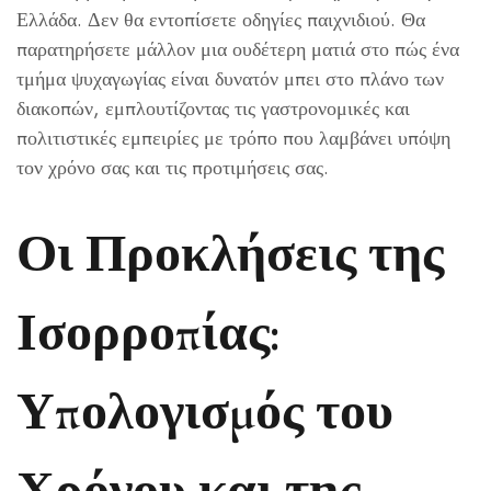
Ελλάδα. Δεν θα εντοπίσετε οδηγίες παιχνιδιού. Θα
παρατηρήσετε μάλλον μια ουδέτερη ματιά στο πώς ένα
τμήμα ψυχαγωγίας είναι δυνατόν μπει στο πλάνο των
διακοπών, εμπλουτίζοντας τις γαστρονομικές και
πολιτιστικές εμπειρίες με τρόπο που λαμβάνει υπόψη
τον χρόνο σας και τις προτιμήσεις σας.
Οι Προκλήσεις της
Ισορροπίας:
Υπολογισμός του