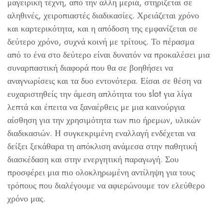
μαγειρική τέχνη, από την άλλη μεριά, στηρίζεται σε
αληθινές, χειροπιαστές διαδικασίες. Χρειάζεται χρόνο
και καρτερικότητα, και η απόδοση της εμφανίζεται σε
δεύτερο χρόνο, συχνά κοινή με τρίτους. Το πέρασμα
από το ένα στο δεύτερο είναι δυνατόν να προκαλέσει μια
συναρπαστική διαφορά που θα σε βοηθήσει να
αναγνωρίσεις και τα δυο εντονότερα. Είσαι σε θέση να
ευχαριστηθείς την άμεση απλότητα του slot για λίγα
λεπτά και έπειτα να ξαναέρθεις με μια καινούργια
αίσθηση για την χρησιμότητα των πιο ήρεμων, υλικών
διαδικασιών. Η συγκεκριμένη εναλλαγή ενδέχεται να
δείξει ξεκάθαρα τη απόκλιση ανάμεσα στην παθητική
διασκέδαση και στην ενεργητική παραγωγή. Σου
προσφέρει μια πιο ολοκληρωμένη αντίληψη για τους
τρόπους που διαλέγουμε να αφιερώνουμε τον ελεύθερο
χρόνο μας.