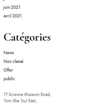
juin 2021
avril 2021
Catégories
News
Non classé
Offer
public
17 Science Museum Road,
Tsim Sha Tsui East,