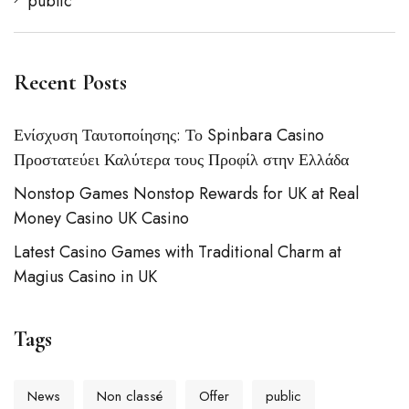
public
Recent Posts
Ενίσχυση Ταυτοποίησης: Το Spinbara Casino
Προστατεύει Καλύτερα τους Προφίλ στην Ελλάδα
Nonstop Games Nonstop Rewards for UK at Real
Money Casino UK Casino
Latest Casino Games with Traditional Charm at
Magius Casino in UK
Tags
News
Non classé
Offer
public