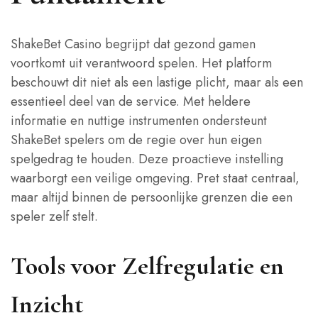
ShakeBet Casino begrijpt dat gezond gamen
voortkomt uit verantwoord spelen. Het platform
beschouwt dit niet als een lastige plicht, maar als een
essentieel deel van de service. Met heldere
informatie en nuttige instrumenten ondersteunt
ShakeBet spelers om de regie over hun eigen
spelgedrag te houden. Deze proactieve instelling
waarborgt een veilige omgeving. Pret staat centraal,
maar altijd binnen de persoonlijke grenzen die een
speler zelf stelt.
Tools voor Zelfregulatie en
Inzicht