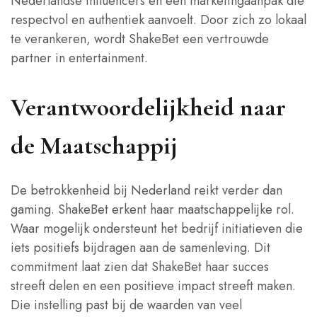
Nederlandse influencers en een marketingaanpak die
respectvol en authentiek aanvoelt. Door zich zo lokaal
te verankeren, wordt ShakeBet een vertrouwde
partner in entertainment.
Verantwoordelijkheid naar
de Maatschappij
De betrokkenheid bij Nederland reikt verder dan
gaming. ShakeBet erkent haar maatschappelijke rol.
Waar mogelijk ondersteunt het bedrijf initiatieven die
iets positiefs bijdragen aan de samenleving. Dit
commitment laat zien dat ShakeBet haar succes
streeft delen en een positieve impact streeft maken.
Die instelling past bij de waarden van veel