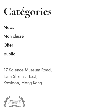
Catégories
News
Non classé
Offer
public
17 Science Museum Road,
Tsim Sha Tsui East,
Kowloon, Hong Kong