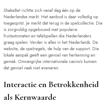
ShakeBet richtte zich vanaf dag één op de
Nederlandse markt. Het aanbod is daar volledig op
toegespitst. Je merkt dat terug in de spelcollectie. Die
is zorgvuldig opgebouwd met populaire
fruitautomaten en tafelspellen die Nederlanders
graag spelen. Verder is alles in het Nederlands. De
website, de spelregels, de hulp van de support. Die
lokale aanpak geeft een gevoel van herkenning en
gemak. Omvangrijke internationale casino’s kunnen
dat gevoel vaak niet evenaren.
Interactie en Betrokkenheid
als Kernwaarde