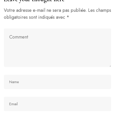
Votre adresse e-mail ne sera pas publiée.
Les champs
obligatoires sont indiqués avec
*