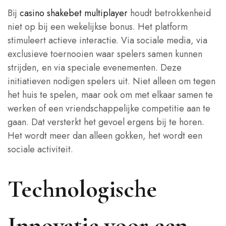
Bij
casino shakebet multiplayer
houdt betrokkenheid
niet op bij een wekelijkse bonus. Het platform
stimuleert actieve interactie. Via sociale media, via
exclusieve toernooien waar spelers samen kunnen
strijden, en via speciale evenementen. Deze
initiatieven nodigen spelers uit. Niet alleen om tegen
het huis te spelen, maar ook om met elkaar samen te
werken of een vriendschappelijke competitie aan te
gaan. Dat versterkt het gevoel ergens bij te horen.
Het wordt meer dan alleen gokken, het wordt een
sociale activiteit.
Technologische
Innovatie voor een