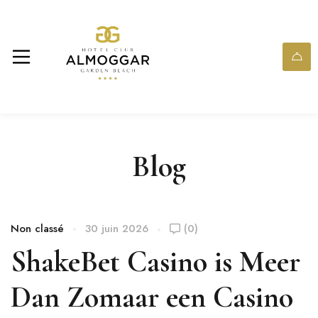
Blog
Non classé
30 juin 2026
(0)
ShakeBet Casino is Meer
Dan Zomaar een Casino