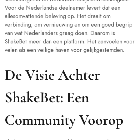
Voor de Nederlandse deelnemer levert dat een
allesomvattende beleving op. Het draait om
verbinding, om vernieuwing en om een goed begrip
van wat Nederlanders graag doen. Daarom is
ShakeBet meer dan een platform. Het aanvoelen voor
velen als een veilige haven voor gelijkgestemden.
De Visie Achter
ShakeBet: Een
Community Voorop