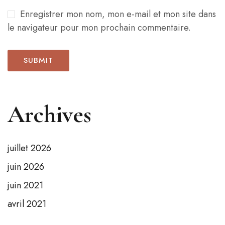
Enregistrer mon nom, mon e-mail et mon site dans
le navigateur pour mon prochain commentaire.
Archives
juillet 2026
juin 2026
juin 2021
avril 2021