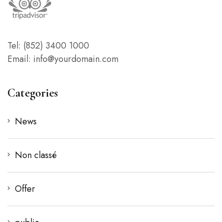
Tel: (852) 3400 1000
Email: info@yourdomain.com
Categories
News
Non classé
Offer