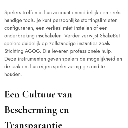
Spelers treffen in hun account onmiddellijk een reeks
handige tools. Je kunt persoonlijke stortingslimieten
configureren, een verlieslimiet instellen of een
onderbreking inschakelen. Verder verwijst ShakeBet
spelers duidelijk op zelfstandige instanties zoals
Stichting AGOG. Die leveren professionele hulp.
Deze instrumenten geven spelers de mogelijkheid en
de taak om hun eigen spelervaring gezond te
houden.
Een Cultuur van
Bescherming en
Transparantie