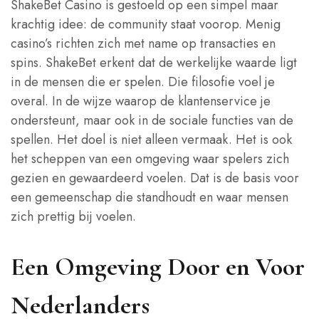
ShakeBet Casino is gestoeld op een simpel maar
krachtig idee: de community staat voorop. Menig
casino’s richten zich met name op transacties en
spins. ShakeBet erkent dat de werkelijke waarde ligt
in de mensen die er spelen. Die filosofie voel je
overal. In de wijze waarop de klantenservice je
ondersteunt, maar ook in de sociale functies van de
spellen. Het doel is niet alleen vermaak. Het is ook
het scheppen van een omgeving waar spelers zich
gezien en gewaardeerd voelen. Dat is de basis voor
een gemeenschap die standhoudt en waar mensen
zich prettig bij voelen.
Een Omgeving Door en Voor
Nederlanders