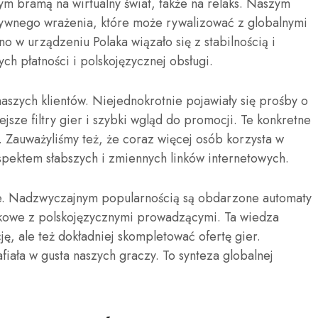
m bramą na wirtualny świat, także na relaks. Naszym
tywnego wrażenia, które może rywalizować z globalnymi
no w urządzeniu Polaka wiązało się z stabilnością i
h płatności i polskojęzycznej obsługi.
naszych klientów. Niejednokrotnie pojawiały się prośby o
sze filtry gier i szybki wgląd do promocji. Te konkretne
 Zauważyliśmy też, że coraz więcej osób korzysta w
spektem słabszych i zmiennych linków internetowych.
rie. Nadzwyczajnym popularnością są obdarzone automaty
ikowe z polskojęzycznymi prowadzącymi. Ta wiedza
ę, ale też dokładniej skompletować ofertę gier.
fiała w gusta naszych graczy. To synteza globalnej