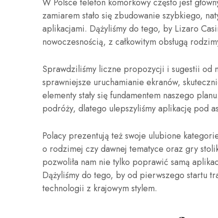
W Polsce telefon komórkowy często jest główny
zamiarem stało się zbudowanie szybkiego, na
aplikacjami. Dążyliśmy do tego, by Lizaro Casi
nowoczesnością, z całkowitym obsługą rodzimyc
Sprawdziliśmy liczne propozycji i sugestii od 
sprawniejsze uruchamianie ekranów, skuteczniej
elementy stały się fundamentem naszego planu.
podróży, dlatego ulepszyliśmy aplikację pod a
Polacy prezentują też swoje ulubione katego
o rodzimej czy dawnej tematyce oraz gry stol
pozwoliła nam nie tylko poprawić samą aplikacj
Dążyliśmy do tego, by od pierwszego startu tra
technologii z krajowym stylem.