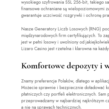
wysokiego szyfrowania SSL 256-bit, takiego s
finansowe ochraniane są wielopoziomowymi za
gwarantuje uczciwość rozgrywki i ochronę pra
Nasze Generatory Liczb Losowych (RNG) podl
międzynarodowych firm certyfikujących. To za
jest w pełni losowy i uwolniony od jakiejkolw
Lizaro Casino jest rzetelna i klarowna na każd
Komfortowe depozyty i 
Znamy preferencje Polaków, dlatego w aplikacj
Możecie sprawnie i bezpiecznie doładować ko
płatniczych czy portfeli elektronicznych. Sam
przeprowadzamy w najbardziej najkrótszym cz
a nie na sprawach technicznych.