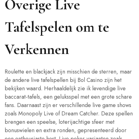
Overige Live
Tafelspelen om te
Verkennen
Roulette en blackjack zijn misschien de sterren, maar
de andere live tafelspellen bij Bol Casino zijn het
bekijken waard. Herhaaldelijk zie ik levendige live
baccarat-tafels, een geluksspel met een grote schare
fans. Daarnaast zijn er verschillende live game shows
zoals Monopoly Live of Dream Catcher. Deze spellen
brengen een speelse, loterijachtige sfeer met
bonuswielen en extra ronden, gepresenteerd door
een enthousiaste host. Live poker-varianten zoals