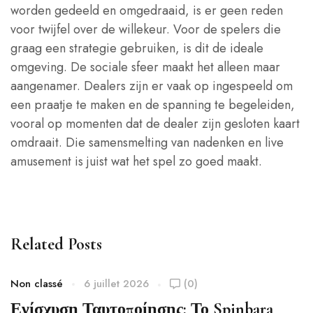
worden gedeeld en omgedraaid, is er geen reden
voor twijfel over de willekeur. Voor de spelers die
graag een strategie gebruiken, is dit de ideale
omgeving. De sociale sfeer maakt het alleen maar
aangenamer. Dealers zijn er vaak op ingespeeld om
een praatje te maken en de spanning te begeleiden,
vooral op momenten dat de dealer zijn gesloten kaart
omdraait. Die samensmelting van nadenken en live
amusement is juist wat het spel zo goed maakt.
Related Posts
Non classé
6 juillet 2026
(0)
Ενίσχυση Ταυτοποίησης: Το Spinbara