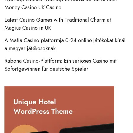
Money Casino UK Casino
Latest Casino Games with Traditional Charm at
Magius Casino in UK
A Mafia Casino platformja 0-24 online játékokat kínál
a magyar játékosoknak
Rabona Casino-Plattform: Ein seriöses Casino mit
Sofortgewinnen für deutsche Spieler