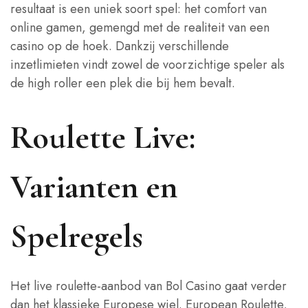
resultaat is een uniek soort spel: het comfort van
online gamen, gemengd met de realiteit van een
casino op de hoek. Dankzij verschillende
inzetlimieten vindt zowel de voorzichtige speler als
de high roller een plek die bij hem bevalt.
Roulette Live:
Varianten en
Spelregels
Het live roulette-aanbod van Bol Casino gaat verder
dan het klassieke Europese wiel. European Roulette,