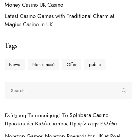
Money Casino UK Casino
Latest Casino Games with Traditional Charm at
Magius Casino in UK
Tags
News
Non classé
Offer
public
Ενίσχυση Ταυτοποίησης: Το Spinbara Casino
Προστατεύει Καλύτερα τους Προφίλ στην Ελλάδα
Nonstop Games Nonstop Rewards for UK at Real