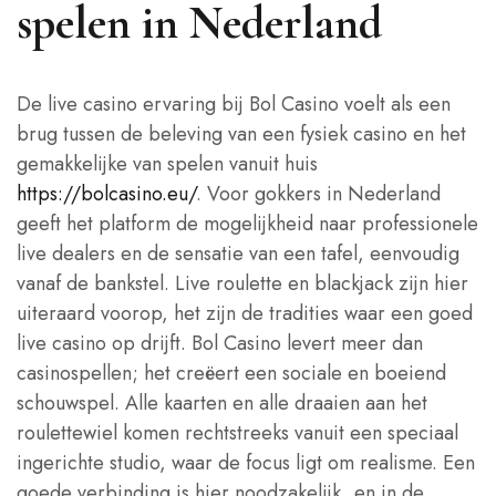
spelen in Nederland
De live casino ervaring bij Bol Casino voelt als een
brug tussen de beleving van een fysiek casino en het
gemakkelijke van spelen vanuit huis
https://bolcasino.eu/
. Voor gokkers in Nederland
geeft het platform de mogelijkheid naar professionele
live dealers en de sensatie van een tafel, eenvoudig
vanaf de bankstel. Live roulette en blackjack zijn hier
uiteraard voorop, het zijn de tradities waar een goed
live casino op drijft. Bol Casino levert meer dan
casinospellen; het creëert een sociale en boeiend
schouwspel. Alle kaarten en alle draaien aan het
roulettewiel komen rechtstreeks vanuit een speciaal
ingerichte studio, waar de focus ligt om realisme. Een
goede verbinding is hier noodzakelijk, en in de