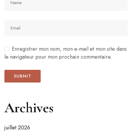
Enregistrer mon nom, mon e-mail et mon site dans
le navigateur pour mon prochain commentaire.
Archives
juillet 2026