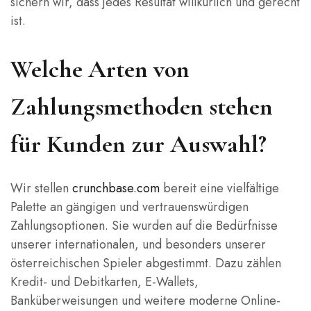
sichern wir, dass jedes Resultat willkürlich und gerecht
ist.
Welche Arten von
Zahlungsmethoden stehen
für Kunden zur Auswahl?
Wir stellen
crunchbase.com
bereit eine vielfältige
Palette an gängigen und vertrauenswürdigen
Zahlungsoptionen. Sie wurden auf die Bedürfnisse
unserer internationalen, und besonders unserer
österreichischen Spieler abgestimmt. Dazu zählen
Kredit- und Debitkarten, E-Wallets,
Banküberweisungen und weitere moderne Online-