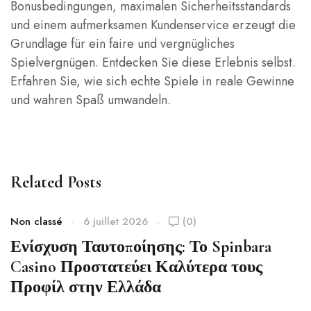
Bonusbedingungen, maximalen Sicherheitsstandards
und einem aufmerksamen Kundenservice erzeugt die
Grundlage für ein faire und vergnügliches
Spielvergnügen. Entdecken Sie diese Erlebnis selbst.
Erfahren Sie, wie sich echte Spiele in reale Gewinne
und wahren Spaß umwandeln.
Related Posts
Non classé
6 juillet 2026
(0)
Ενίσχυση Ταυτοποίησης: Το Spinbara
Casino Προστατεύει Καλύτερα τους
Προφίλ στην Ελλάδα