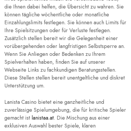
die Ihnen dabei helfen, die Übersicht zu wahren. Sie
können tägliche wöchentliche oder monatliche
Einzahlungslimits festlegen. Sie können auch Limits für
Ihre Spielsitzungen oder für Verluste festlegen.
Zusätzlich stellen bereit wir die Gelegenheit einer
vorübergehenden oder langfristigen Selbstsperre an.
Wenn Sie Anliegen oder Bedenken zu Ihrem
Spielverhalten haben, finden Sie auf unserer
Webseite Links zu fachkundigen Beratungsstellen.
Diese Stellen stellen bereit unentgeltliche und diskret
Unterstützung um.
Lanista Casino bietet eine ganzheitliche und
zuverlässige Spielumgebung, die für kritische Spieler
gemacht ist
lanistaa.at
. Die Mischung aus einer
exklusiven Auswahl bester Spiele, klaren