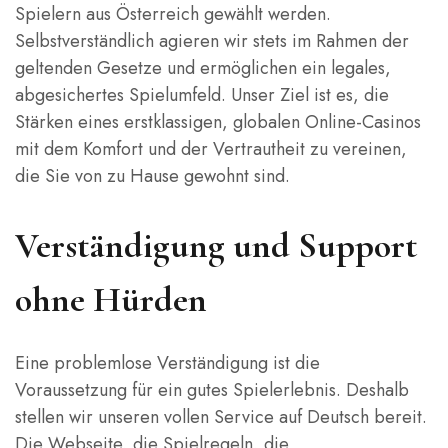
Spielern aus Österreich gewählt werden.
Selbstverständlich agieren wir stets im Rahmen der
geltenden Gesetze und ermöglichen ein legales,
abgesichertes Spielumfeld. Unser Ziel ist es, die
Stärken eines erstklassigen, globalen Online-Casinos
mit dem Komfort und der Vertrautheit zu vereinen,
die Sie von zu Hause gewohnt sind.
Verständigung und Support
ohne Hürden
Eine problemlose Verständigung ist die
Voraussetzung für ein gutes Spielerlebnis. Deshalb
stellen wir unseren vollen Service auf Deutsch bereit.
Die Webseite, die Spielregeln, die