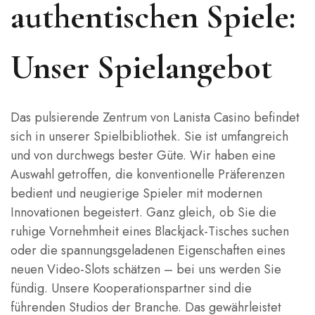
authentischen Spiele:
Unser Spielangebot
Das pulsierende Zentrum von Lanista Casino befindet
sich in unserer Spielbibliothek. Sie ist umfangreich
und von durchwegs bester Güte. Wir haben eine
Auswahl getroffen, die konventionelle Präferenzen
bedient und neugierige Spieler mit modernen
Innovationen begeistert. Ganz gleich, ob Sie die
ruhige Vornehmheit eines Blackjack-Tisches suchen
oder die spannungsgeladenen Eigenschaften eines
neuen Video-Slots schätzen – bei uns werden Sie
fündig. Unsere Kooperationspartner sind die
führenden Studios der Branche. Das gewährleistet