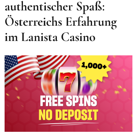
authentischer Spaß:
Österreichs Erfahrung
im Lanista Casino