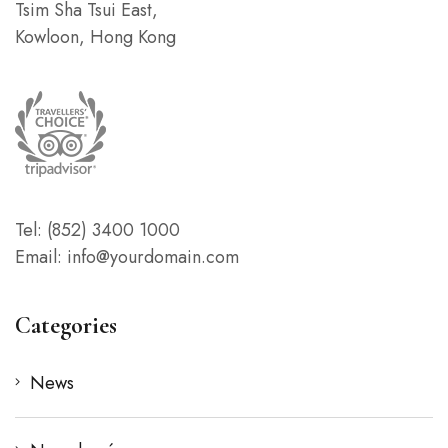
Tsim Sha Tsui East,
Kowloon, Hong Kong
Tel: (852) 3400 1000
Email: info@yourdomain.com
Categories
News