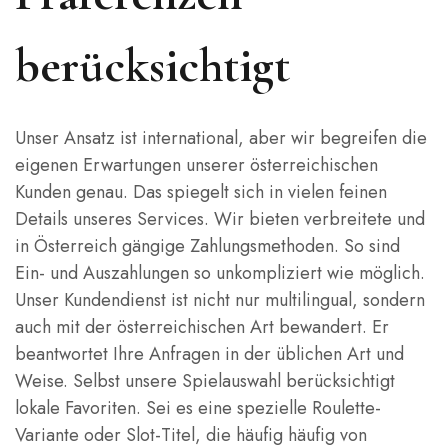
berücksichtigt
Unser Ansatz ist international, aber wir begreifen die
eigenen Erwartungen unserer österreichischen
Kunden genau. Das spiegelt sich in vielen feinen
Details unseres Services. Wir bieten verbreitete und
in Österreich gängige Zahlungsmethoden. So sind
Ein- und Auszahlungen so unkompliziert wie möglich.
Unser Kundendienst ist nicht nur multilingual, sondern
auch mit der österreichischen Art bewandert. Er
beantwortet Ihre Anfragen in der üblichen Art und
Weise. Selbst unsere Spielauswahl berücksichtigt
lokale Favoriten. Sei es eine spezielle Roulette-
Variante oder Slot-Titel, die häufig häufig von