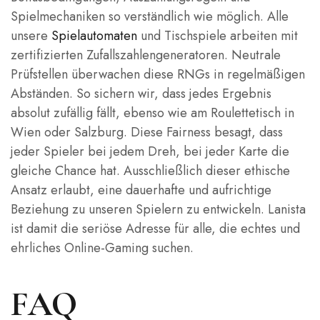
Spielmechaniken so verständlich wie möglich. Alle
unsere
Spielautomaten
und Tischspiele arbeiten mit
zertifizierten Zufallszahlengeneratoren. Neutrale
Prüfstellen überwachen diese RNGs in regelmäßigen
Abständen. So sichern wir, dass jedes Ergebnis
absolut zufällig fällt, ebenso wie am Roulettetisch in
Wien oder Salzburg. Diese Fairness besagt, dass
jeder Spieler bei jedem Dreh, bei jeder Karte die
gleiche Chance hat. Ausschließlich dieser ethische
Ansatz erlaubt, eine dauerhafte und aufrichtige
Beziehung zu unseren Spielern zu entwickeln. Lanista
ist damit die seriöse Adresse für alle, die echtes und
ehrliches Online-Gaming suchen.
FAQ