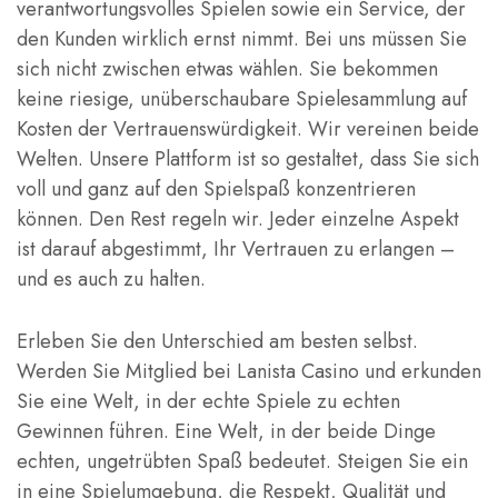
verantwortungsvolles Spielen sowie ein Service, der
den Kunden wirklich ernst nimmt. Bei uns müssen Sie
sich nicht zwischen etwas wählen. Sie bekommen
keine riesige, unüberschaubare Spielesammlung auf
Kosten der Vertrauenswürdigkeit. Wir vereinen beide
Welten. Unsere Plattform ist so gestaltet, dass Sie sich
voll und ganz auf den Spielspaß konzentrieren
können. Den Rest regeln wir. Jeder einzelne Aspekt
ist darauf abgestimmt, Ihr Vertrauen zu erlangen –
und es auch zu halten.
Erleben Sie den Unterschied am besten selbst.
Werden Sie Mitglied bei Lanista Casino und erkunden
Sie eine Welt, in der echte Spiele zu echten
Gewinnen führen. Eine Welt, in der beide Dinge
echten, ungetrübten Spaß bedeutet. Steigen Sie ein
in eine Spielumgebung, die Respekt, Qualität und