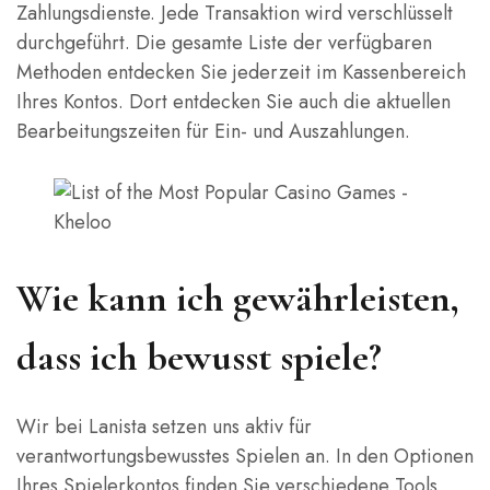
Zahlungsdienste. Jede Transaktion wird verschlüsselt
durchgeführt. Die gesamte Liste der verfügbaren
Methoden entdecken Sie jederzeit im Kassenbereich
Ihres Kontos. Dort entdecken Sie auch die aktuellen
Bearbeitungszeiten für Ein- und Auszahlungen.
Wie kann ich gewährleisten,
dass ich bewusst spiele?
Wir bei Lanista setzen uns aktiv für
verantwortungsbewusstes Spielen an. In den Optionen
Ihres Spielerkontos finden Sie verschiedene Tools,