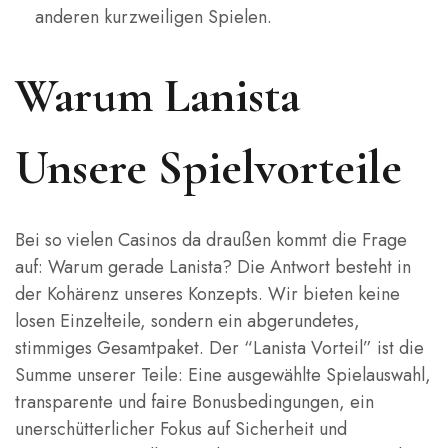
anderen kurzweiligen Spielen.
Warum Lanista
Unsere Spielvorteile
Bei so vielen Casinos da draußen kommt die Frage
auf: Warum gerade Lanista? Die Antwort besteht in
der Kohärenz unseres Konzepts. Wir bieten keine
losen Einzelteile, sondern ein abgerundetes,
stimmiges Gesamtpaket. Der “Lanista Vorteil” ist die
Summe unserer Teile: Eine ausgewählte Spielauswahl,
transparente und faire Bonusbedingungen, ein
unerschütterlicher Fokus auf Sicherheit und