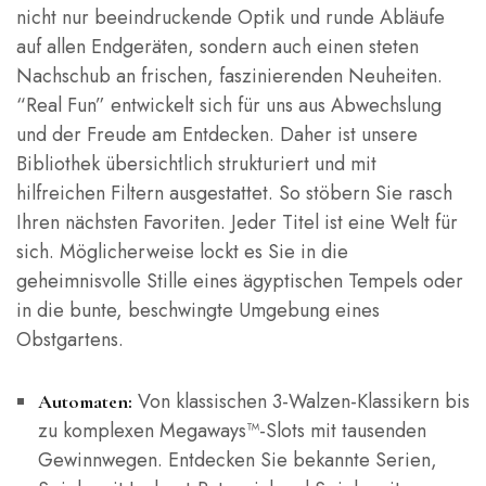
nicht nur beeindruckende Optik und runde Abläufe
auf allen Endgeräten, sondern auch einen steten
Nachschub an frischen, faszinierenden Neuheiten.
“Real Fun” entwickelt sich für uns aus Abwechslung
und der Freude am Entdecken. Daher ist unsere
Bibliothek übersichtlich strukturiert und mit
hilfreichen Filtern ausgestattet. So stöbern Sie rasch
Ihren nächsten Favoriten. Jeder Titel ist eine Welt für
sich. Möglicherweise lockt es Sie in die
geheimnisvolle Stille eines ägyptischen Tempels oder
in die bunte, beschwingte Umgebung eines
Obstgartens.
Von klassischen 3-Walzen-Klassikern bis
Automaten:
zu komplexen Megaways™-Slots mit tausenden
Gewinnwegen. Entdecken Sie bekannte Serien,