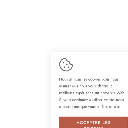
Nous utilisons les cookies pour nous
assurer que nous vous offrons la
meilleure expérience sur notre site Web.
Si vous continuez à utiliser ce site, nous
supposerons que vous en êtes satisfait.
ACCEPTER LES