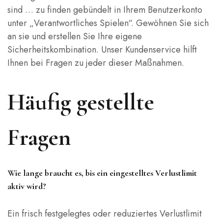
sind … zu finden gebündelt in Ihrem Benutzerkonto
unter „Verantwortliches Spielen“. Gewöhnen Sie sich
an sie und erstellen Sie Ihre eigene
Sicherheitskombination. Unser Kundenservice hilft
Ihnen bei Fragen zu jeder dieser Maßnahmen.
Häufig gestellte
Fragen
Wie lange braucht es, bis ein eingestelltes Verlustlimit
aktiv wird?
Ein frisch festgelegtes oder reduziertes Verlustlimit