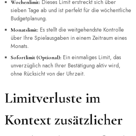
Dieses Limit erstreckt sich über
Wochenlimit:
sieben Tage ab und ist perfekt für die wöchentliche
Budgetplanung.
Es stellt die weitgehendste Kontrolle
Monatslimit:
über Ihre Spielausgaben in einem Zeitraum eines
Monats.
Ein einmaliges Limit, das
Sofortlimit (Optional):
unverzüglich nach Ihrer Bestätigung aktiv wird,
ohne Rücksicht von der Uhrzeit.
Limitverluste im
Kontext zusätzlicher