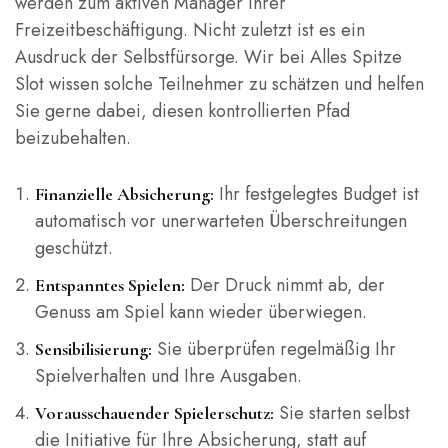
werden zum aktiven Manager Ihrer
Freizeitbeschäftigung. Nicht zuletzt ist es ein
Ausdruck der Selbstfürsorge. Wir bei Alles Spitze
Slot wissen solche Teilnehmer zu schätzen und helfen
Sie gerne dabei, diesen kontrollierten Pfad
beizubehalten.
Ihr festgelegtes Budget ist
Finanzielle Absicherung:
automatisch vor unerwarteten Überschreitungen
geschützt.
Der Druck nimmt ab, der
Entspanntes Spielen:
Genuss am Spiel kann wieder überwiegen.
Sie überprüfen regelmäßig Ihr
Sensibilisierung:
Spielverhalten und Ihre Ausgaben.
Sie starten selbst
Vorausschauender Spielerschutz:
die Initiative für Ihre Absicherung, statt auf