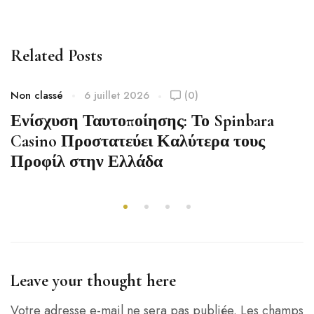
Related Posts
Non classé
6 juillet 2026
(0)
Ενίσχυση Ταυτοποίησης: Το Spinbara
Casino Προστατεύει Καλύτερα τους
Προφίλ στην Ελλάδα
Leave your thought here
Votre adresse e-mail ne sera pas publiée.
Les champs