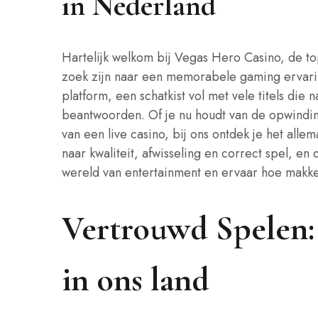
in Nederland
Hartelijk welkom bij Vegas Hero Casino, de 
zoek zijn naar een memorabele gaming ervarin
platform, een schatkist vol met vele titels di
beantwoorden. Of je nu houdt van de opwinding
van een live casino, bij ons ontdek je het all
naar kwaliteit, afwisseling en correct spel, en
wereld van entertainment en ervaar hoe makkel
Vertrouwd Spelen: 
in ons land