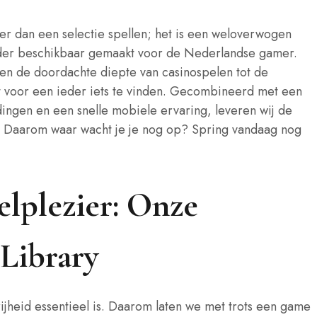
r dan een selectie spellen; het is een weloverwogen
nder beschikbaar gemaakt voor de Nederlandse gamer.
s en de doordachte diepte van casinospelen tot de
alt voor een ieder iets te vinden. Gecombineerd met een
dingen en een snelle mobiele ervaring, leveren wij de
. Daarom waar wacht je je nog op? Spring vandaag nog
lplezier: Onze
Library
jheid essentieel is. Daarom laten we met trots een game