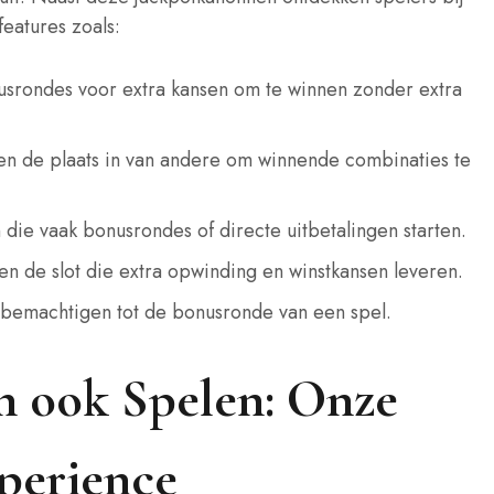
eatures zoals:
nusrondes voor extra kansen om te winnen zonder extra
n de plaats in van andere om winnende combinaties te
die vaak bonusrondes of directe uitbetalingen starten.
n de slot die extra opwinding en winstkansen leveren.
 bemachtigen tot de bonusronde van een spel.
n ook Spelen: Onze
perience