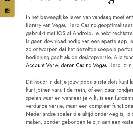
In het beweeglijke leven van vandaag moet 
library van Vegas Hero Casino geoptimaliseer
gebruikt met iOS of Android, je hebt rechtstre
is geen download nodig van een aparte app; e
zo ontworpen dat het dezelfde soepele perfor
bediening geeft als de desktopversie. Alle fun
Account Verwijderen Casino Vegas Hero
, zij
Dit houdt in dat je jouw populairste slots kunt 
kunt joinen vanuit de trein, of een paar rondjes 
spelen waar en wanneer je wilt, is een funda
verdunde versie, maar een compleet functionel
Nederlandse speler die altijd onderweg is, is 
maken, zonder gebonden te zijn aan een vaste 