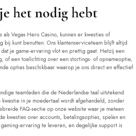
je het nodig hebt
is als Vegas Hero Casino, kunnen er kwesties of
bij kunt benutten. Ons klantenserviceteam blijft altijd
at je game-ervaring vlot en prettig gaat. Hetzij een
, of een toelichting over een stortings- of opnameoptie,
ende opties beschikbaar waarop je ons direct en effectief
ndige teamleden die de Nederlandse taal uitstekend
e kwestie in je moedertaal wordt afgehandeld, zonder
ebreide FAQ-sectie op onze website waar je meteen
e kwesties over accounts, betalingsopties, spelen en
e gaming-ervaring te leveren, en degelijke support is