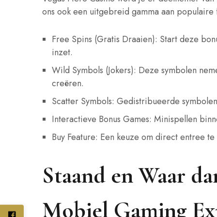
ons ook een uitgebreid gamma aan populaire f
Free Spins (Gratis Draaien): Start deze bo
inzet.
Wild Symbols (Jokers): Deze symbolen neme
creëren.
Scatter Symbols: Gedistribueerde symbolen 
Interactieve Bonus Games: Minispellen binne
Buy Feature: Een keuze om direct entree te
Staand en Waar da
Mobiel Gaming Ex