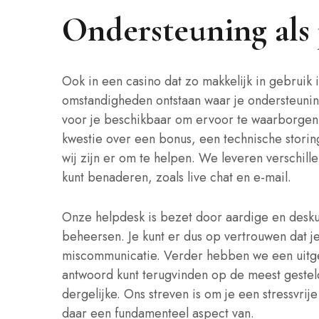
Ondersteuning als 
Ook in een casino dat zo makkelijk in gebruik 
omstandigheden ontstaan waar je ondersteuning 
voor je beschikbaar om ervoor te waarborgen d
kwestie over een bonus, een technische storing
wij zijn er om te helpen. We leveren verschill
kunt benaderen, zoals live chat en e-mail.
Onze helpdesk is bezet door aardige en desku
beheersen. Je kunt er dus op vertrouwen dat j
miscommunicatie. Verder hebben we een uitg
antwoord kunt terugvinden op de meest gesteld
dergelijke. Ons streven is om je een stressvrij
daar een fundamenteel aspect van.