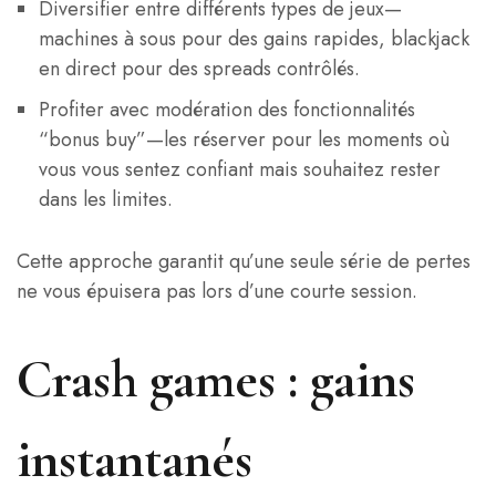
Diversifier entre différents types de jeux—
machines à sous pour des gains rapides, blackjack
en direct pour des spreads contrôlés.
Profiter avec modération des fonctionnalités
“bonus buy”—les réserver pour les moments où
vous vous sentez confiant mais souhaitez rester
dans les limites.
Cette approche garantit qu’une seule série de pertes
ne vous épuisera pas lors d’une courte session.
Crash games : gains
instantanés