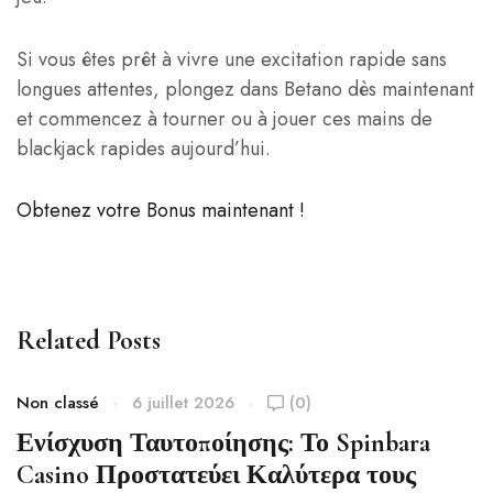
Si vous êtes prêt à vivre une excitation rapide sans
longues attentes, plongez dans Betano dès maintenant
et commencez à tourner ou à jouer ces mains de
blackjack rapides aujourd’hui.
Obtenez votre Bonus maintenant !
Related Posts
Non classé
6 juillet 2026
(0)
Ενίσχυση Ταυτοποίησης: Το Spinbara
Casino Προστατεύει Καλύτερα τους