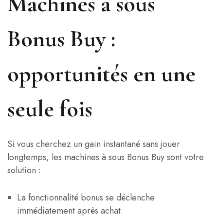
Machines à sous
Bonus Buy :
opportunités en une
seule fois
Si vous cherchez un gain instantané sans jouer
longtemps, les machines à sous Bonus Buy sont votre
solution :
La fonctionnalité bonus se déclenche
immédiatement après achat.