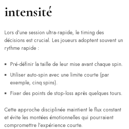
intensité
Lors d’une session ultra-rapide, le timing des
décisions est crucial. Les joueurs adoptent souvent un
rythme rapide :
Pré‑définir la taille de leur mise avant chaque spin.
Utiliser auto‑spin avec une limite courte (par
exemple, cinq spins).
Fixer des points de stop‑loss après quelques tours.
Cette approche disciplinée maintient le flux constant
et évite les montées émotionnelles qui pourraient
compromettre l’expérience courte.