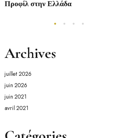
Προφίλ στην Ελλάδα
Archives
juillet 2026
juin 2026
juin 2021
avril 2021
Catégories