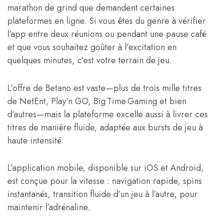
marathon de grind que demandent certaines
plateformes en ligne. Si vous êtes du genre à vérifier
l’app entre deux réunions ou pendant une pause café
et que vous souhaitez goûter à l’excitation en
quelques minutes, c’est votre terrain de jeu.
L’offre de Betano est vaste—plus de trois mille titres
de NetEnt, Play’n GO, Big Time Gaming et bien
d’autres—mais la plateforme excelle aussi à livrer ces
titres de manière fluide, adaptée aux bursts de jeu à
haute intensité.
L’application mobile, disponible sur iOS et Android,
est conçue pour la vitesse : navigation rapide, spins
instantanés, transition fluide d’un jeu à l’autre, pour
maintenir l’adrénaline.