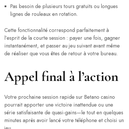
Pas besoin de plusieurs tours gratuits ou longues
lignes de rouleaux en rotation.
Cette fonctionnalité correspond parfaitement à
l’esprit de la courte session : payer une fois, gagner
instantanément, et passer au jeu suivant avant même
de réaliser que vous êtes de retour à votre bureau.
Appel final à l’action
Votre prochaine session rapide sur Betano casino
pourrait apporter une victoire inattendue ou une
série satisfaisante de quasi‑gains—le tout en quelques
minutes après avoir lancé votre téléphone et choisi un
jeu.