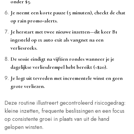
onder $5.
Je neemt een korte pauze (5 minuten), checkt de chat
op rain promo‑alerts.
Je herstart met twee nieuwe inzetten—dit keer B1
ingesteld op 1x auto exit als vangnet na een
verliesreeks.
De sessie eindigt na vijftien rondes wanneer je je
dagelijkse verliesdrempel hebt bereikt (<$20).
Je logt uit tevreden met incrementele winst en geen
grote verliezen.
Deze routine illustreert gecontroleerd risicogedrag:
kleine inzetten, frequente beslissingen en een focus
op consistente groei in plaats van uit de hand
gelopen winsten.