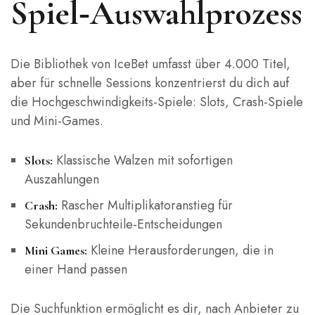
Spiel‑Auswahlprozess
Die Bibliothek von IceBet umfasst über 4.000 Titel,
aber für schnelle Sessions konzentrierst du dich auf
die Hochgeschwindigkeits‑Spiele: Slots, Crash‑Spiele
und Mini‑Games.
Klassische Walzen mit sofortigen
Slots:
Auszahlungen
Rascher Multiplikatoranstieg für
Crash:
Sekundenbruchteile‑Entscheidungen
Kleine Herausforderungen, die in
Mini Games:
einer Hand passen
Die Suchfunktion ermöglicht es dir, nach Anbieter zu