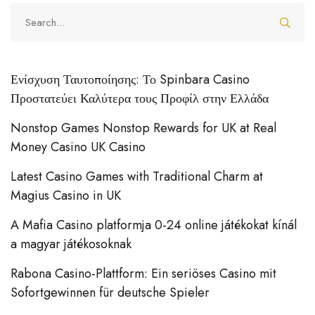
Ενίσχυση Ταυτοποίησης: Το Spinbara Casino
Προστατεύει Καλύτερα τους Προφίλ στην Ελλάδα
Nonstop Games Nonstop Rewards for UK at Real
Money Casino UK Casino
Latest Casino Games with Traditional Charm at
Magius Casino in UK
A Mafia Casino platformja 0-24 online játékokat kínál
a magyar játékosoknak
Rabona Casino-Plattform: Ein seriöses Casino mit
Sofortgewinnen für deutsche Spieler