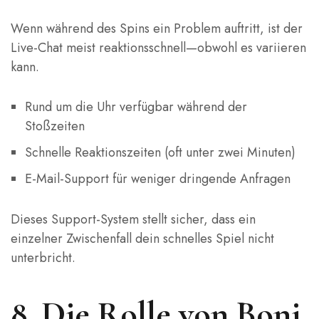
Wenn während des Spins ein Problem auftritt, ist der
Live‑Chat meist reaktionsschnell—obwohl es variieren
kann.
Rund um die Uhr verfügbar während der
Stoßzeiten
Schnelle Reaktionszeiten (oft unter zwei Minuten)
E‑Mail‑Support für weniger dringende Anfragen
Dieses Support‑System stellt sicher, dass ein
einzelner Zwischenfall dein schnelles Spiel nicht
unterbricht.
8. Die Rolle von Boni