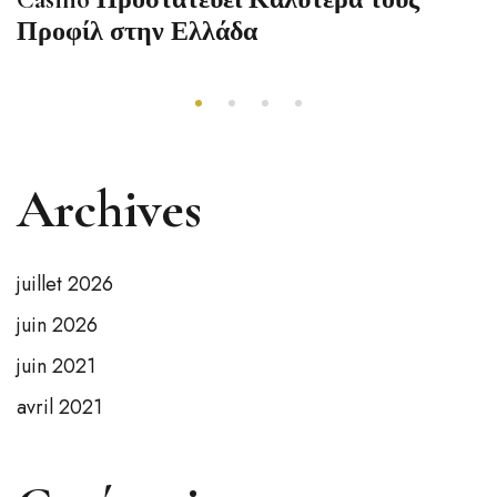
Προφίλ στην Ελλάδα
Archives
juillet 2026
juin 2026
juin 2021
avril 2021