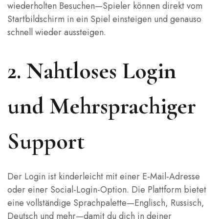
wiederholten Besuchen—Spieler können direkt vom
Startbildschirm in ein Spiel einsteigen und genauso
schnell wieder aussteigen.
2. Nahtloses Login
und Mehrsprachiger
Support
Der Login ist kinderleicht mit einer E‑Mail-Adresse
oder einer Social‑Login‑Option. Die Plattform bietet
eine vollständige Sprachpalette—Englisch, Russisch,
Deutsch und mehr—damit du dich in deiner