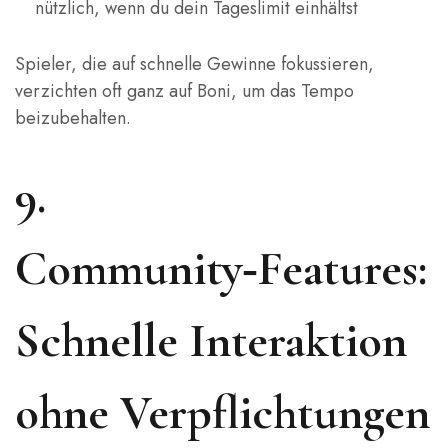
nützlich, wenn du dein Tageslimit einhältst
Spieler, die auf schnelle Gewinne fokussieren,
verzichten oft ganz auf Boni, um das Tempo
beizubehalten.
9.
Community‑Features:
Schnelle Interaktion
ohne Verpflichtungen