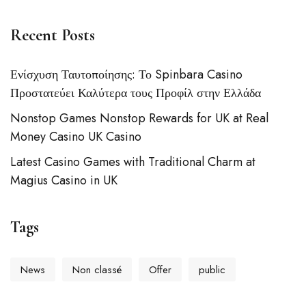
Recent Posts
Ενίσχυση Ταυτοποίησης: Το Spinbara Casino
Προστατεύει Καλύτερα τους Προφίλ στην Ελλάδα
Nonstop Games Nonstop Rewards for UK at Real
Money Casino UK Casino
Latest Casino Games with Traditional Charm at
Magius Casino in UK
Tags
News
Non classé
Offer
public