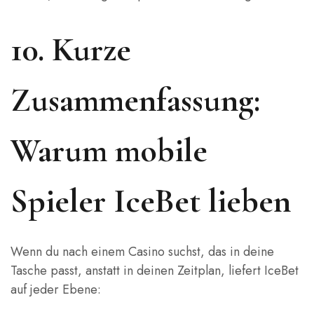
10. Kurze
Zusammenfassung:
Warum mobile
Spieler IceBet lieben
Wenn du nach einem Casino suchst, das in deine
Tasche passt, anstatt in deinen Zeitplan, liefert IceBet
auf jeder Ebene: