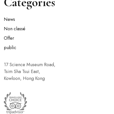
Catégories
News
Non classé
Offer
public
17 Science Museum Road,
Tsim Sha Tsui East,
Kowloon, Hong Kong