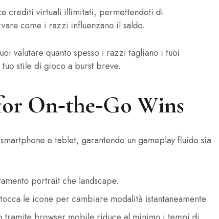
 crediti virtuali illimitati, permettendoti di
rvare come i razzi influenzano il saldo.
i valutare quanto spesso i razzi tagliano i tuoi
tuo stile di gioco a burst breve.
 for On‑the‑Go Wins
smartphone e tablet, garantendo un gameplay fluido sia
ntamento portrait che landscape.
—tocca le icone per cambiare modalità istantaneamente.
o tramite browser mobile riduce al minimo i tempi di