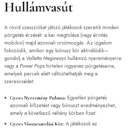
Hullámvasút
A rövid szessziókat játszó játékosok szeretik minden
pörgetés érzését: a kar megtolása (vagy érintés
mobilon) majd azonnali orsómozgás. Az izgalom
fokozódik, amikor egy bónusz kör aktiválódik—
gondolj a
Valletta Megaways
hullámzó nyereményeire
vagy a
Power Pops
hirtelen ingyenes pörgetéseire,
amelyek percek alatt változtathatják meg a
szerencsédet.
Egyetlen pörgetés
Gyors Nyeremény Pulzusa:
azonnali kifizetést vagy bónuszt eredményezhet,
amely a következő néhány körben fizet.
A játékosok az
Gyors Visszacsatolási Kör: