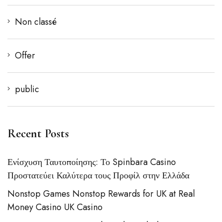
Non classé
Offer
public
Recent Posts
Ενίσχυση Ταυτοποίησης: Το Spinbara Casino
Προστατεύει Καλύτερα τους Προφίλ στην Ελλάδα
Nonstop Games Nonstop Rewards for UK at Real
Money Casino UK Casino