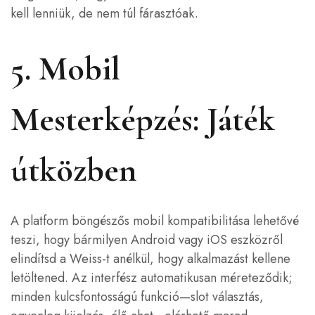
kell lenniük, de nem túl fárasztóak.
5. Mobil
Mesterképzés: Játék
útközben
A platform böngészős mobil kompatibilitása lehetővé
teszi, hogy bármilyen Android vagy iOS eszközről
elindítsd a Weiss-t anélkül, hogy alkalmazást kellene
letöltened. Az interfész automatikusan méreteződik;
minden kulcsfontosságú funkció—slot választás,