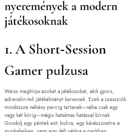
nyeremények a modern
játékosoknak
1. A Short‑Session
Gamer pulzusa
Weiss meghívja azokat a játékosokat, akik gyors,
adrenalin‑teli játékélményt keresnek. Ezek a szessziók
mindössze néhány percig tartanak—néha csak egy
vagy két körig—mégis hatalmas hatással bírnak.
Gondolj egy péntek esti bulira, egy kávészünetre a
munkahelyen, vagy egy déli sétára a parkban: