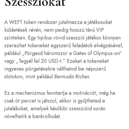
Szessziókat
A WEFT token rendszer jutalmazza a játékosokat
küldetések révén, nem pedig hosszú távú VIP
szinteken. Egy tipikus rövid szesszió játékos könnyen
szerezhet tokeneket egyszerű feladatok elvégzésével,
például „Pörgesd háromszor a Gates of Olympus-on”
vagy „Tegyél fel 20 USD-t.” Ezeket a tokeneket
ingyenes pörgetésekre válthatod be népszerű
slotokon, mint például
Bermuda Riches
.
Ez a mechanizmus fenntartja a motivációt; még ha
csak öt percet is játszol, akkor is gyűjtheted a
jutalékokat, amelyek későbbi szesszióid során
növelhetik a bankrollodat.