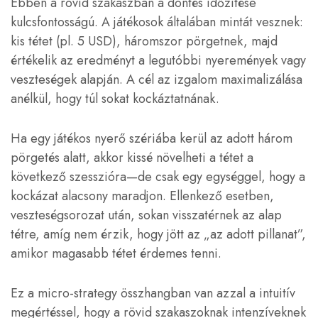
Ebben a rövid szakaszban a döntés időzítése
kulcsfontosságú. A játékosok általában mintát vesznek:
kis tétet (pl. 5 USD), háromszor pörgetnek, majd
értékelik az eredményt a legutóbbi nyeremények vagy
veszteségek alapján. A cél az izgalom maximalizálása
anélkül, hogy túl sokat kockáztatnának.
Ha egy játékos nyerő szériába kerül az adott három
pörgetés alatt, akkor kissé növelheti a tétet a
következő szesszióra—de csak egy egységgel, hogy a
kockázat alacsony maradjon. Ellenkező esetben,
veszteségsorozat után, sokan visszatérnek az alap
tétre, amíg nem érzik, hogy jött az „az adott pillanat”,
amikor magasabb tétet érdemes tenni.
Ez a micro‑strategy összhangban van azzal a intuitív
megértéssel, hogy a rövid szakaszoknak intenzíveknek