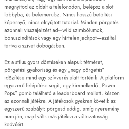
megnyitod az oldalt a telefonodon, belépsz a slot
lobbyba, és belemerülsz. Nincs hosszú betöltési
képernyő; nincs elnyújtott tutorial. Minden pörgetés
azonnali visszajelzést ad—wild szimbólumok,
bónuszindítások vagy egy hirtelen jackpot—ezáltal
tartva a szívet dobogásban.
Ez a stílus gyors döntéseken alapul: tétméret,
pörgetési gyakoriság és egy „nagy pörgetés”
időzítése mind egy szívverés alatt történik. A platform
egyszerű felépítése segít; egy kiemelkedő „Power
Pops” gomb található a leaderboard mellett, készen
az azonnali játékra. A játékosok gyakran követik az
egyszerű szabályt: pörgesd addig, amíg nyeremény
nem jön, majd válts más játékra a változatosság
kedvéért.