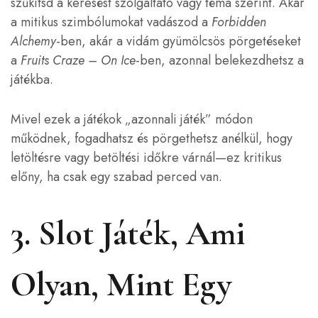
szűkítsd a keresést szolgáltató vagy téma szerint. Akár
a mitikus szimbólumokat vadászod a
Forbidden
Alchemy
-ben, akár a vidám gyümölcsös pörgetéseket
a
Fruits Craze – On Ice
-ben, azonnal belekezdhetsz a
játékba.
Mivel ezek a játékok „azonnali játék” módon
működnek, fogadhatsz és pörgethetsz anélkül, hogy
letöltésre vagy betöltési időkre várnál—ez kritikus
előny, ha csak egy szabad perced van.
3. Slot Játék, Ami
Olyan, Mint Egy