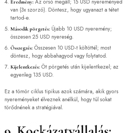
Az orsó megáll; 15 USD nyereményed
Eredmény:
van (3x szorzó). Döntesz, hogy ugyanazt a tétet
tartod-e.
Újabb 10 USD nyeremény;
Második pörgetés:
összesen 25 USD nyereség.
Összesen 10 USD-t költöttél; most
Összegzés:
döntesz, hogy abbahagyod vagy folytatod.
Öt pörgetés után kijelentkezel; az
Kijelentkezés:
egyenleg 135 USD.
Ez a tömör ciklus tipikus azok számára, akik gyors
nyereményeket élveznek anélkül, hogy túl sokat
törődnének a stratégiával.
9. Kockázatvállalás: