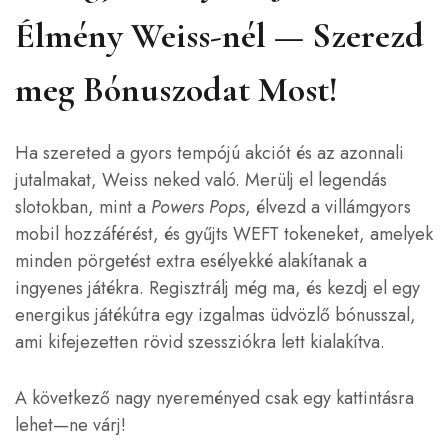
Élmény Weiss-nél — Szerezd
meg Bónuszodat Most!
Ha szereted a gyors tempójú akciót és az azonnali
jutalmakat, Weiss neked való. Merülj el legendás
slotokban, mint a
Powers Pops
, élvezd a villámgyors
mobil hozzáférést, és gyűjts WEFT tokeneket, amelyek
minden pörgetést extra esélyekké alakítanak a
ingyenes játékra. Regisztrálj még ma, és kezdj el egy
energikus játékútra egy izgalmas üdvözlő bónusszal,
ami kifejezetten rövid szessziókra lett kialakítva.
A következő nagy nyereményed csak egy kattintásra
lehet—ne várj!