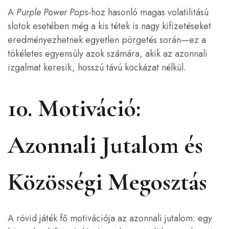
A
Purple Power Pops
-hoz hasonló magas volatilitású
slotok esetében még a kis tétek is nagy kifizetéseket
eredményezhetnek egyetlen pörgetés során—ez a
tökéletes egyensúly azok számára, akik az azonnali
izgalmat keresik, hosszú távú kockázat nélkül.
10. Motiváció:
Azonnali Jutalom és
Közösségi Megosztás
A rövid játék fő motivációja az azonnali jutalom: egy