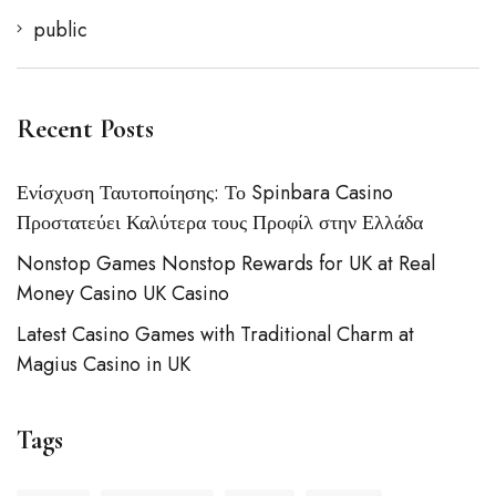
public
Recent Posts
Ενίσχυση Ταυτοποίησης: Το Spinbara Casino
Προστατεύει Καλύτερα τους Προφίλ στην Ελλάδα
Nonstop Games Nonstop Rewards for UK at Real
Money Casino UK Casino
Latest Casino Games with Traditional Charm at
Magius Casino in UK
Tags