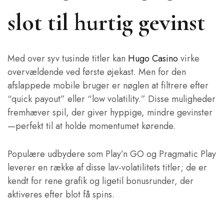
slot til hurtig gevinst
Med over syv tusinde titler kan
Hugo Casino
virke
overvældende ved første øjekast. Men for den
afslappede mobile bruger er nøglen at filtrere efter
“quick payout” eller “low volatility.” Disse muligheder
fremhæver spil, der giver hyppige, mindre gevinster
—perfekt til at holde momentumet kørende.
Populære udbydere som Play’n GO og Pragmatic Play
leverer en række af disse lav‑volatilitets titler; de er
kendt for rene grafik og ligetil bonusrunder, der
aktiveres efter blot få spins.