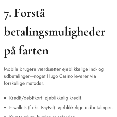
7. Forstå
betalingsmuligheder
på farten
Mobile brugere værdsætter øjeblikkelige ind- og
udbetalinger—noget Hugo Casino leverer via
forskellige metoder.
Kredit/debitkort: øjeblikkelig kredit.
E‑wallets (f.eks. PayPal): øjeblikkelige indbetalinger.