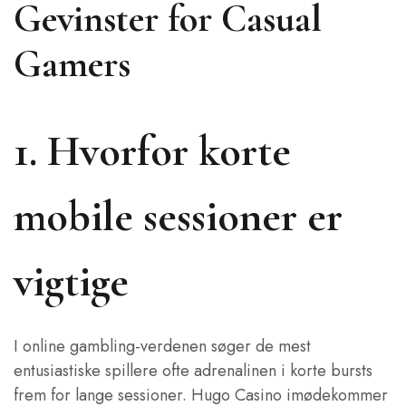
Gevinster for Casual
Gamers
1. Hvorfor korte
mobile sessioner er
vigtige
I online gambling-verdenen søger de mest
entusiastiske spillere ofte adrenalinen i korte bursts
frem for lange sessioner. Hugo Casino imødekommer