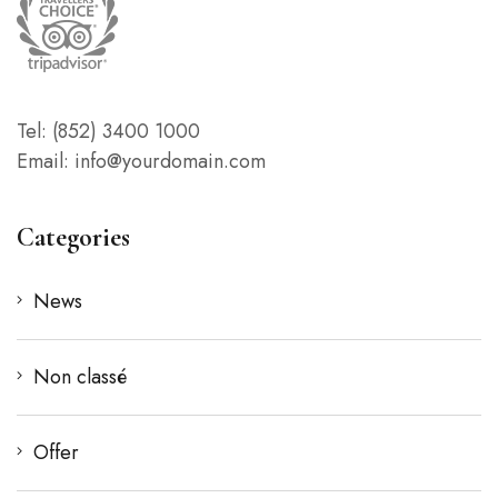
Tel: (852) 3400 1000
Email: info@yourdomain.com
Categories
News
Non classé
Offer